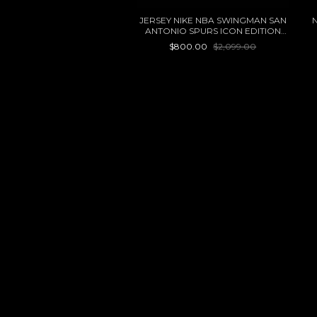
JERSEY NIKE NBA SWINGMAN SAN
ANTONIO SPURS ICON EDITION
KELDON JOHNSON 22/23
$800.00
$2,099.00