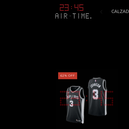
CALZA
62
%
OFF