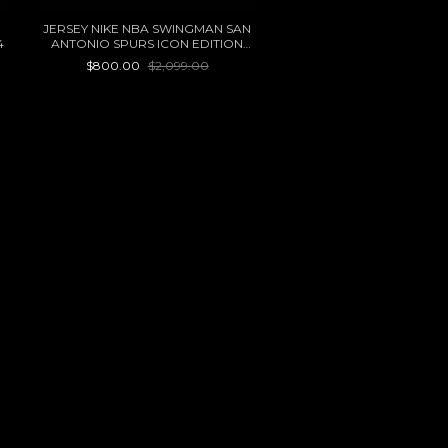
JERSEY NIKE NBA SWINGMAN SAN
4
ANTONIO SPURS ICON EDITION
DEVIN VASSELL 22/23
$800.00
$2,099.00