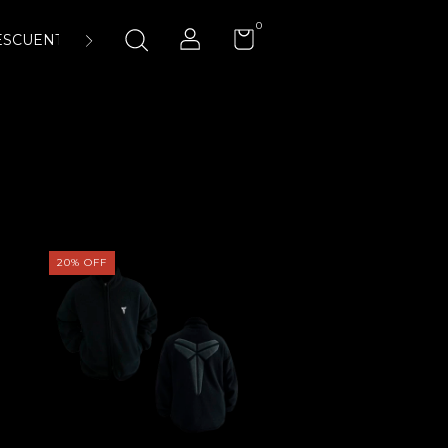
0
ESCUENTOS
ENCUÉNTRANOS
LA CANCHA 23:45 AIR-
20
%
OFF