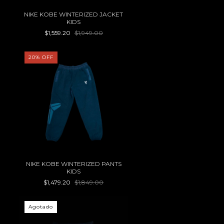
NIKE KOBE WINTERIZED JACKET
KIDS
$1,559.20
$1,949.00
20
%
OFF
NIKE KOBE WINTERIZED PANTS
KIDS
$1,479.20
$1,849.00
Agotado