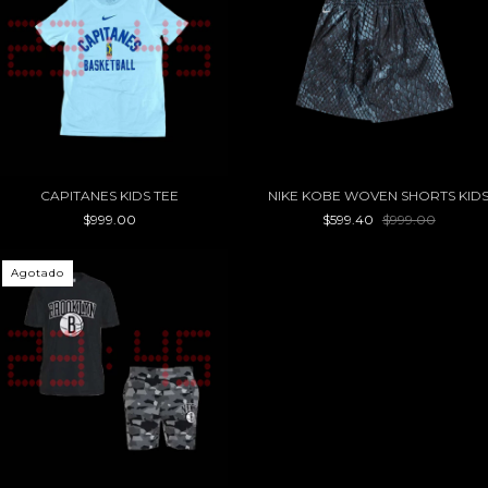
CAPITANES KIDS TEE
NIKE KOBE WOVEN SHORTS KID
$999.00
$599.40
$999.00
Agotado