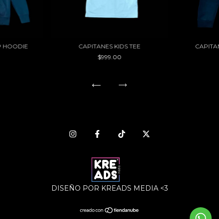
P HOODIE
CAPITANES KIDS TEE
CAPITA
$999.00
DISEÑO POR KREADS MEDIA <3