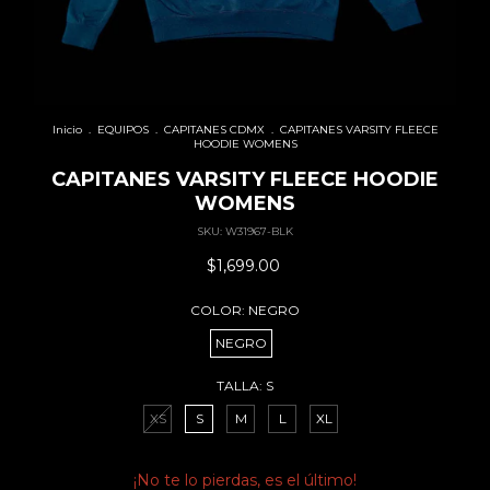
Inicio
.
EQUIPOS
.
CAPITANES CDMX
.
CAPITANES VARSITY FLEECE
HOODIE WOMENS
CAPITANES VARSITY FLEECE HOODIE
WOMENS
SKU:
W31967-BLK
$1,699.00
COLOR:
NEGRO
NEGRO
TALLA:
S
XS
S
M
L
XL
¡No te lo pierdas, es el último!