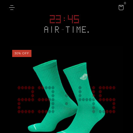
0
30
%
OFF