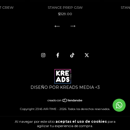
ST CREW
STANCE PREP GSW
STAN
$329.00
DISEÑO POR KREADS MEDIA <3
Copyright 23:45 AIR-TIME - 2026. Todos los derechos reservados.
Al navegar por este sitio
aceptas el uso de cookies
para
agilizar tu experiencia de compra.