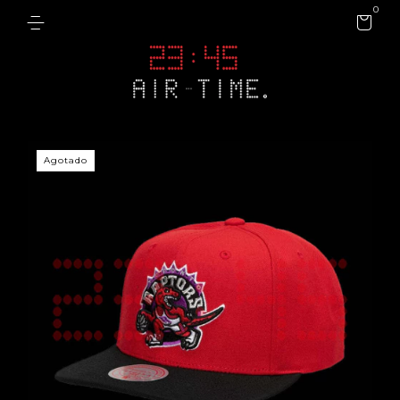
0
Agotado