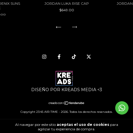
OENIX SUNS
JORDAN LUKA RISE CAP
JORDAN 
K
$649.00
.00
DISEÑO POR KREADS MEDIA <3
Copyright 23:45 AIR-TIME - 2026. Todos los derechos reservados.
Al navegar por este sitio
aceptas el uso de cookies
para
agilizar tu experiencia de compra.