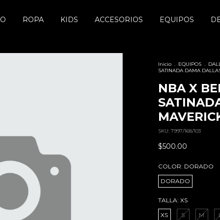
DO
ROPA
KIDS
ACCESORIOS
EQUIPOS
D
Inicio
.
EQUIPOS
.
DAL
SATINADA DAMA DALLA
NBA X B
SATINAD
MAVERIC
SKU:
7997/168/103
$500.00
COLOR:
DORADO
DORADO
TALLA:
XS
XS
S
M