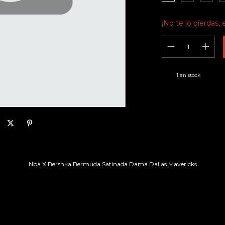
¡No te lo pierdas, 
1
en stock
Nba X Bershka Bermuda Satinada Dama Dallas Mavericks