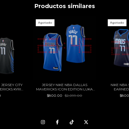
Productos similares
Agotado
Agotado
JERSEY CITY
JERSEY NIKE NBA DALLAS
NIKE NBA
ERICKS KYRIE
MAVERICKS ICON EDITION LUKA
EARNED 
DONCIC 22/23
MAVERIC
0
$800.00
$2,099.00
$80