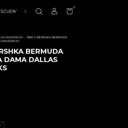
0
ESCUENTOS
ENCUÉNTRANOS
LA CANCHA 23:45 AIR-
LAS MAVERICKS
.
NBA X BERSHKA BERMUDA
S MAVERICKS
ERSHKA BERMUDA
A DAMA DALLAS
KS
L