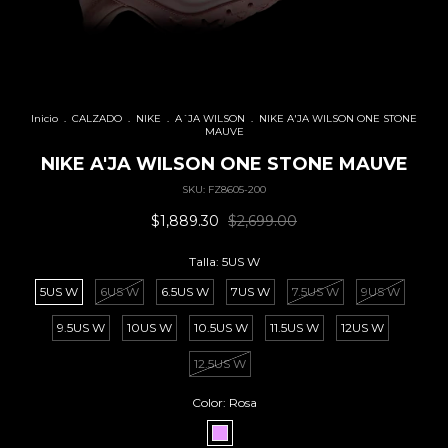
Inicio
.
CALZADO
.
NIKE
.
A´JA WILSON
.
NIKE A'JA WILSON ONE STONE
MAUVE
NIKE A'JA WILSON ONE STONE MAUVE
SKU:
FZ8605-200
$1,889.30
$2,699.00
Talla:
5US W
5US W
6US W
6.5US W
7US W
7.5US W
9US W
9.5US W
10US W
10.5US W
11.5US W
12US W
12.5US W
Color:
Rosa