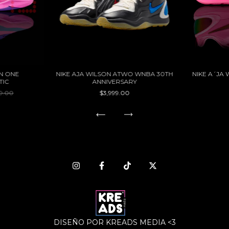
ON ONE
NIKE AJA WILSON ATWO WNBA 30TH
NIKE A´JA
TIC
ANNIVERSARY
99.00
$3,999.00
DISEÑO POR KREADS MEDIA <3