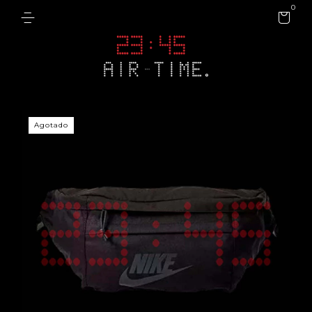
0
Agotado