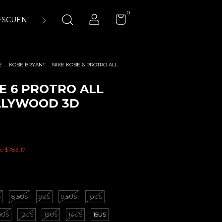
0
ESCUENTOS
ENCUÉNTRANOS
LA CANCHA 23:45 AIR-
E
.
KOBE BRYANT
.
NIKE KOBE 6 PROTRO ALL
E 6 PROTRO ALL
LLYWOOD 3D
de
$783.17
S
8.5US
9US
9.5US
10US
.5US
12US
13US
14US
15US