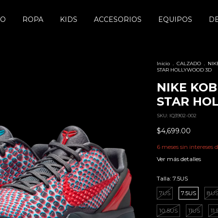
DO
ROPA
KIDS
ACCESORIOS
EQUIPOS
D
Inicio
.
CALZADO
.
NIK
STAR HOLLYWOOD 3D
NIKE KOB
STAR HO
SKU:
IQ3902-002
$4,699.00
6
meses sin intereses 
Ver más detalles
Talla:
7.5US
7US
7.5US
8U
10.5US
11US
11