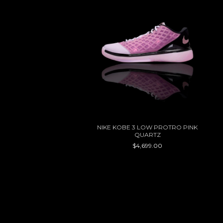
OBE 11 LOW EM PROTRO
NIKE KOBE 3 LOW PROTRO PINK
MAMBA DAY
QUARTZ
$4,699.00
$4,699.00