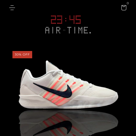
0
30
%
OFF