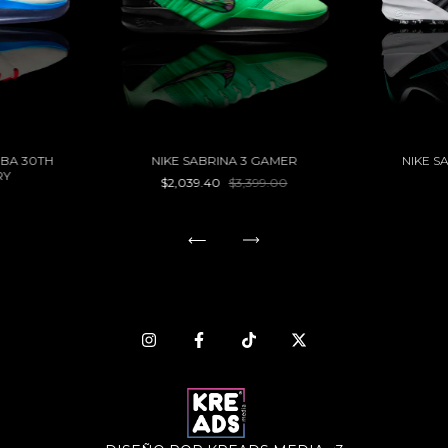
NBA 30TH
NIKE SABRINA 3 GAMER
NIKE S
RY
$2,039.40
$3,399.00