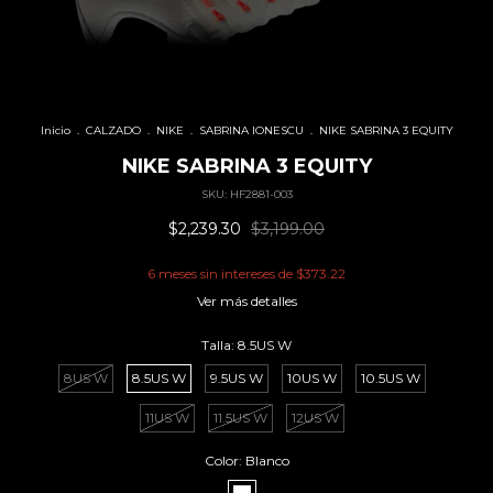
Inicio
.
CALZADO
.
NIKE
.
SABRINA IONESCU
.
NIKE SABRINA 3 EQUITY
NIKE SABRINA 3 EQUITY
SKU:
HF2881-003
$2,239.30
$3,199.00
6
meses sin intereses de
$373.22
Ver más detalles
Talla:
8.5US W
8US W
8.5US W
9.5US W
10US W
10.5US W
11US W
11.5US W
12US W
Color:
Blanco