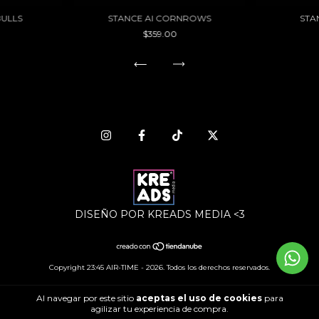
BULLS
STANCE AI CORNROWS
STA
$359.00
DISEÑO POR KREADS MEDIA <3
Copyright 23:45 AIR-TIME - 2026. Todos los derechos reservados.
Al navegar por este sitio
aceptas el uso de cookies
para
agilizar tu experiencia de compra.