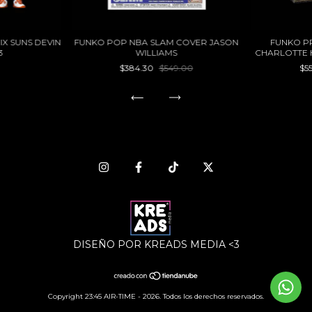
X SUNS DEVIN
FUNKO POP NBA SLAM COVER JASON
FUNKO P
3
WILLIAMS
CHARLOTTE 
$384.30
$549.00
$5
DISEÑO POR KREADS MEDIA <3
Copyright 23:45 AIR-TIME - 2026. Todos los derechos reservados.