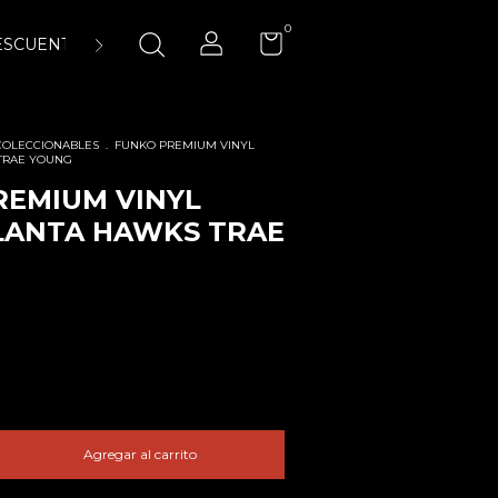
0
ESCUENTOS
ENCUÉNTRANOS
LA CANCHA 23:45 AIR-
COLECCIONABLES
.
FUNKO PREMIUM VINYL
TRAE YOUNG
REMIUM VINYL
LANTA HAWKS TRAE