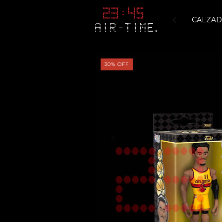
CALZA
30
%
OFF