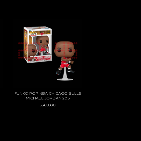
30
%
OFF
FUNKO POP NBA CHICAGO BULLS
FUNKO POP HOUSTON 
MICHAEL JORDAN 206
RUSSELL WESTBRO
$360.00
$230.30
$329.