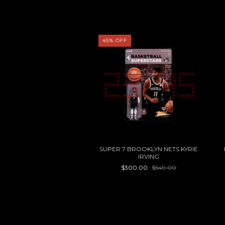
F
45
%
OFF
PREMIUM VINYL GOLD
SUPER 7 BROOKLYN NETS KYRIE
TTE HORNETS LAMELO
IRVING
BALL 12"
$559.30
$799.00
$300.00
$549.00