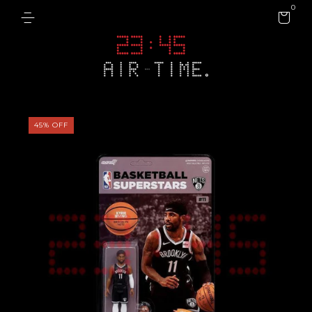
0
45
%
OFF