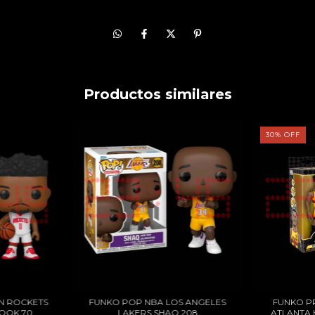
Productos similares
30
%
OFF
N ROCKETS
FUNKO POP NBA LOS ANGELES
FUNKO P
OOK 70
LAKERS SHAQ 208
ATLANTA