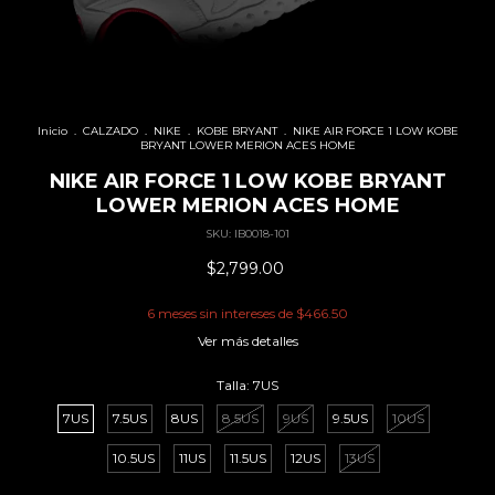
Inicio
.
CALZADO
.
NIKE
.
KOBE BRYANT
.
NIKE AIR FORCE 1 LOW KOBE
BRYANT LOWER MERION ACES HOME
NIKE AIR FORCE 1 LOW KOBE BRYANT
LOWER MERION ACES HOME
SKU:
IB0018-101
$2,799.00
6
meses sin intereses de
$466.50
Ver más detalles
Talla:
7US
7US
7.5US
8US
8.5US
9US
9.5US
10US
10.5US
11US
11.5US
12US
13US