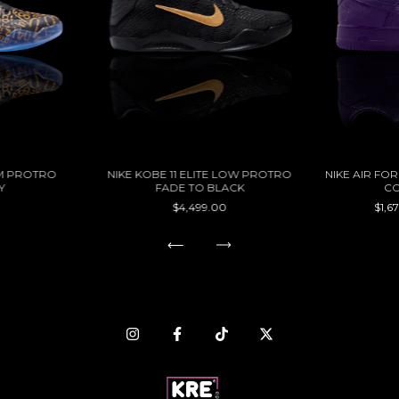
EM PROTRO
NIKE KOBE 11 ELITE LOW PROTRO
NIKE AIR FO
Y
FADE TO BLACK
C
$4,499.00
$1,6