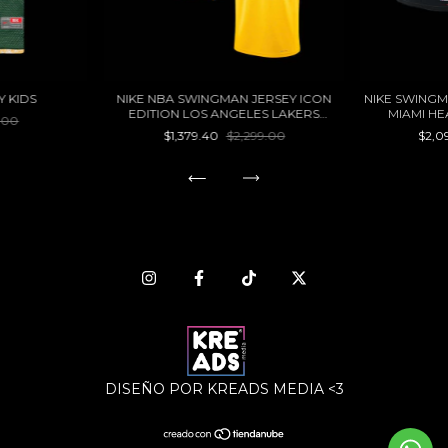
Y KIDS
NIKE NBA SWINGMAN JERSEY ICON
NIKE SWINGM
EDITION LOS ANGELES LAKERS
MIAMI HE
.00
LEBRON JAMES
$1,379.40
$2,299.00
$2,0
DISEÑO POR KREADS MEDIA <3