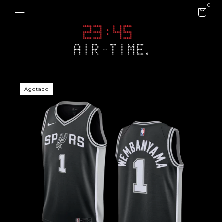
0
Agotado